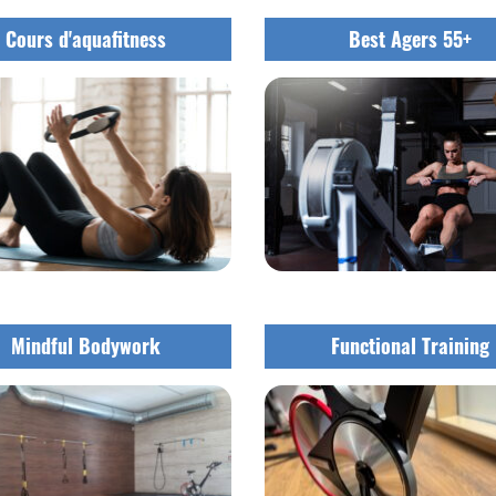
Cours d'aquafitness
Best Agers 55+
Mindful Bodywork
Functional Training