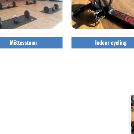
Mëttesstonn
Indoor cycling