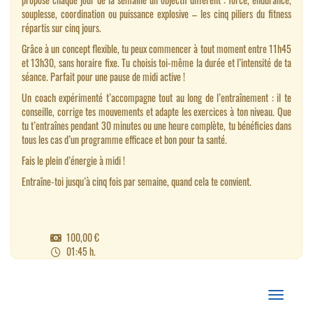
souplesse, coordination ou puissance explosive – les cinq piliers du fitness
répartis sur cinq jours.
Grâce à un concept flexible, tu peux commencer à tout moment entre 11h45
et 13h30, sans horaire fixe. Tu choisis toi-même la durée et l’intensité de ta
séance. Parfait pour une pause de midi active !
Un coach expérimenté t’accompagne tout au long de l’entraînement : il te
conseille, corrige tes mouvements et adapte les exercices à ton niveau. Que
tu t’entraînes pendant 30 minutes ou une heure complète, tu bénéficies dans
tous les cas d’un programme efficace et bon pour ta santé.
Fais le plein d’énergie à midi !
Entraîne-toi jusqu’à cinq fois par semaine, quand cela te convient.
100,00 €
01:45 h.
Afficher/m