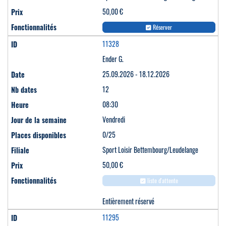
50,00 €
Réserver
11328
Ender G.
25.09.2026 - 18.12.2026
12
08:30
Vendredi
0/25
Sport Loisir Bettembourg/Leudelange
50,00 €
liste d'attente
Entièrement réservé
11295