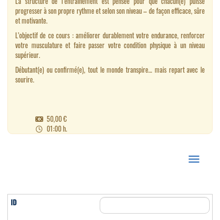
La structure de l’entraînement est pensée pour que chacun(e) puisse
progresser à son propre rythme et selon son niveau – de façon efficace, sûre
et motivante.
L’objectif de ce cours : améliorer durablement votre endurance, renforcer
votre musculature et faire passer votre condition physique à un niveau
supérieur.
Débutant(e) ou confirmé(e), tout le monde transpire… mais repart avec le
sourire.
50,00 €
01:00 h.
Afficher/m