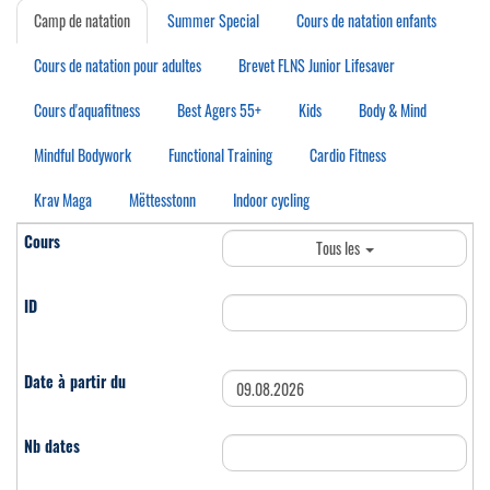
Camp de natation
Summer Special
Cours de natation enfants
Cours de natation pour adultes
Brevet FLNS Junior Lifesaver
Cours d'aquafitness
Best Agers 55+
Kids
Body & Mind
Mindful Bodywork
Functional Training
Cardio Fitness
Krav Maga
Mëttesstonn
Indoor cycling
Tous les